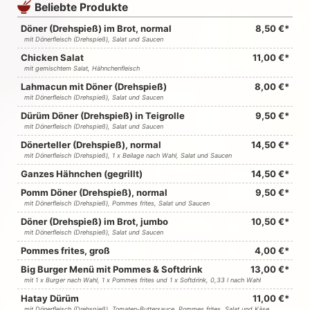
Beliebte Produkte
Döner (Drehspieß) im Brot, normal
8,50 €*
mit Dönerfleisch (Drehspieß), Salat und Saucen
Chicken Salat
11,00 €*
mit gemischtem Salat, Hähnchenfleisch
Lahmacun mit Döner (Drehspieß)
8,00 €*
mit Dönerfleisch (Drehspieß), Salat und Saucen
Dürüm Döner (Drehspieß) in Teigrolle
9,50 €*
mit Dönerfleisch (Drehspieß), Salat und Saucen
Dönerteller (Drehspieß), normal
14,50 €*
mit Dönerfleisch (Drehspieß), 1 x Beilage nach Wahl, Salat und Saucen
Ganzes Hähnchen (gegrillt)
14,50 €*
Pomm Döner (Drehspieß), normal
9,50 €*
mit Dönerfleisch (Drehspieß), Pommes frites, Salat und Saucen
Döner (Drehspieß) im Brot, jumbo
10,50 €*
mit Dönerfleisch (Drehspieß), Salat und Saucen
Pommes frites, groß
4,00 €*
Big Burger Menü mit Pommes & Softdrink
13,00 €*
mit 1 x Burger nach Wahl, 1 x Pommes frites und 1 x Softdrink, 0,33 l nach Wahl
Hatay Dürüm
11,00 €*
mit Dönerfleisch (Drehspieß), Tomaten-Buttersauce, Pommes frites, Salat und Käse