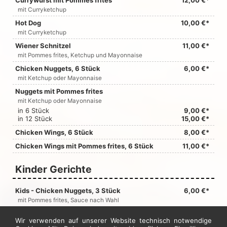
Currywurst mit Pommes frites
12,00 €*
mit Curryketchup
Hot Dog
10,00 €*
mit Curryketchup
Wiener Schnitzel
11,00 €*
mit Pommes frites, Ketchup und Mayonnaise
Chicken Nuggets, 6 Stück
6,00 €*
mit Ketchup oder Mayonnaise
Nuggets mit Pommes frites
mit Ketchup oder Mayonnaise
in 6 Stück
9,00 €*
in 12 Stück
15,00 €*
Chicken Wings, 6 Stück
8,00 €*
Chicken Wings mit Pommes frites, 6 Stück
11,00 €*
Kinder Gerichte
Kids - Chicken Nuggets, 3 Stück
6,00 €*
mit Pommes frites, Sauce nach Wahl
Kids - Chicken Wings, 3 Stück
6,00 €*
Wir verwenden auf unserer Website technisch notwendige
mit Pommes frites, Sauce nach Wahl