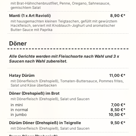
mit Brat-Hähnchenbrustfilet, Penne, Oregano, Sahnesauce,
gemischtem Salat
Manti (1 x Art Ravioli)
8,90 €*
mit hausgemachten kleinen Teigtaschen, gefüllt mit gewürztem
Hackfleisch, serviert mit Knoblauch-Joghurt und aromatischer
Butter-Sauce mit Paprika
Döner
Alle Gerichte werden mit Fleischsorte nach Wahl und 3 x
Saucen nach Wahl zubereitet.
Hatay Dürüm
11,00 €*
mit Dönerfleisch (Drehspieß), Tomaten-Buttersauce, Pommes frites,
Salat und Käse überbacken
Döner (Drehspieß) im Brot
mit Dönerfleisch (Drehspieß), Salat und Saucen
in mini
7,00 €*
in normal
8,50 €*
in jumbo
10,50 €*
Dürüm Döner (Drehspieß) in Teigrolle
9,50 €*
mit Dönerfleisch (Drehspieß), Salat und Saucen