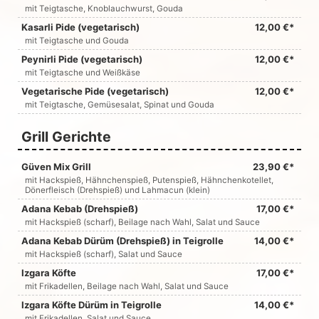
mit Teigtasche, Knoblauchwurst, Gouda
Kasarli Pide (vegetarisch)
12,00 €*
mit Teigtasche und Gouda
Peynirli Pide (vegetarisch)
12,00 €*
mit Teigtasche und Weißkäse
Vegetarische Pide (vegetarisch)
12,00 €*
mit Teigtasche, Gemüsesalat, Spinat und Gouda
Grill Gerichte
Güven Mix Grill
23,90 €*
mit Hackspieß, Hähnchenspieß, Putenspieß, Hähnchenkotellet,
Dönerfleisch (Drehspieß) und Lahmacun (klein)
Adana Kebab (Drehspieß)
17,00 €*
mit Hackspieß (scharf), Beilage nach Wahl, Salat und Sauce
Adana Kebab Dürüm (Drehspieß) in Teigrolle
14,00 €*
mit Hackspieß (scharf), Salat und Sauce
Izgara Köfte
17,00 €*
mit Frikadellen, Beilage nach Wahl, Salat und Sauce
Izgara Köfte Dürüm in Teigrolle
14,00 €*
mit Frikadellen, Salat und Sauce